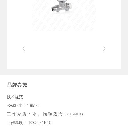
品牌参数
技术规范
公称压力：1.6MPa
工 作 介 质 ： 水 、 饱 和 蒸 汽（≤0.6MPa）
工作温度：-10℃≤t≤110℃